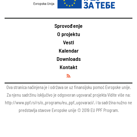
Evropska Unija
Sprovođenje
O projektu
Vesti
Kalendar
Downloads
Kontakt
Ova stranica načinjena je i održava se uz finansijsku pomoć Evropske unije.
Za njenu sadržinu isključivo je odgovoran ugovarač projekta Vidite više na:
http://www.ppf.rs/rs/o_programu/eu_ppf_ugovaraci/, i ta sadržina nužno ne
predstavlja stavove Evropske unije © 2019 EU PPF Program.